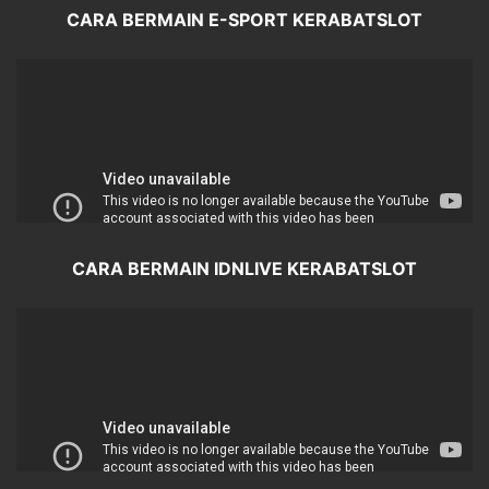
CARA BERMAIN E-SPORT KERABATSLOT
CARA BERMAIN IDNLIVE KERABATSLOT