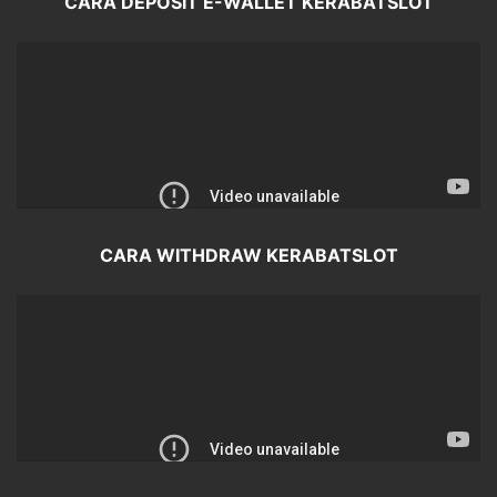
CARA DEPOSIT E-WALLET KERABATSLOT
CARA WITHDRAW KERABATSLOT