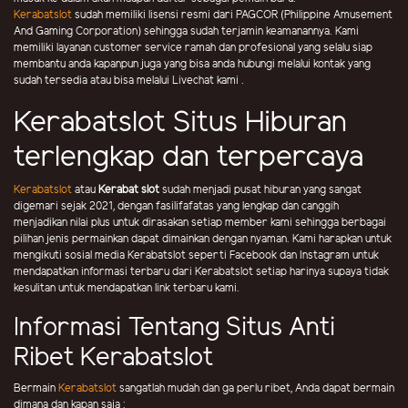
Kerabatslot
sudah memiliki lisensi resmi dari PAGCOR (Philippine Amusement
And Gaming Corporation) sehingga sudah terjamin keamanannya. Kami
memiliki layanan customer service ramah dan profesional yang selalu siap
membantu anda kapanpun juga yang bisa anda hubungi melalui kontak yang
sudah tersedia atau bisa melalui Livechat kami .
Kerabatslot Situs Hiburan
terlengkap dan terpercaya
Kerabatslot
atau
Kerabat slot
sudah menjadi pusat hiburan yang sangat
digemari sejak 2021, dengan fasilifafatas yang lengkap dan canggih
menjadikan nilai plus untuk dirasakan setiap member kami sehingga berbagai
pilihan jenis permainkan dapat dimainkan dengan nyaman. Kami harapkan untuk
mengikuti sosial media Kerabatslot seperti Facebook dan Instagram untuk
mendapatkan informasi terbaru dari Kerabatslot setiap harinya supaya tidak
kesulitan untuk mendapatkan link terbaru kami.
Informasi Tentang Situs Anti
Ribet Kerabatslot
Bermain
Kerabatslot
sangatlah mudah dan ga perlu ribet, Anda dapat bermain
dimana dan kapan saja :