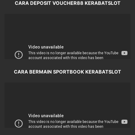
CARA DEPOSIT VOUCHER88 KERABATSLOT
CARA BERMAIN SPORTBOOK KERABATSLOT