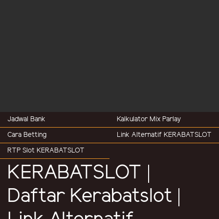
Jadwal Bank
Kalkulator Mix Parlay
Cara Betting
Link Alternatif KERABATSLOT
RTP Slot KERABATSLOT
KERABATSLOT |
Daftar Kerabatslot |