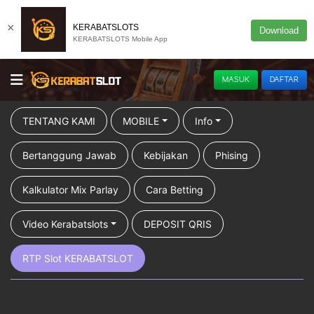
×
KERABATSLOTS
Download
KERABATSLOTS Mobile App
MASUK
DAFTAR
TENTANG KAMI
MOBILE
Info
Bertanggung Jawab
Kebijakan
Phising
Kalkulator Mix Parlay
Cara Betting
Video Kerabatslots
DEPOSIT QRIS
RTP Slot KERABATSLOT