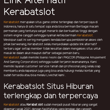
Link Alternatif
Kerabatslot
Kerabatslot
merupakan situs game online terlengkap dan terpercaya di
indonesia, hanya di satu tempat saja anda bisa bermain Berbagai macam
permainan yang tentunya sangat menarik dan berkualitas tinggi dengan
sistem engine canggih sehingga nyaman ketika bermain
Kerabatslot.
Meskipun saat ini sering mengalami kendala berupa pemblokiran akses oleh
pihak berwenang, Kerabatslot selalu menyediakan update link alternatif
terbaru agar setiap member tidak kesulitan dalam mengakses situs untuk
masuk ke dalam akun maupun daftar sebagai pemain baru.
Kerabatslot
sudah memiliki lisensi resmi dari PAGCOR (Philippine Amusement
And Gaming Corporation) sehingga sudah terjamin keamanannya. Kami
memiliki layanan customer service ramah dan profesional yang selalu siap
membantu anda kapanpun juga yang bisa anda hubungi melalui kontak yang
sudah tersedia atau bisa melalui Livechat kami .
Kerabatslot Situs Hiburan
terlengkap dan terpercaya
Kerabatslot
atau
Kerabat slot
sudah menjadi pusat hiburan yang sangat
digemari sejak 2021, dengan fasilifafatas yang lengkap dan canggih